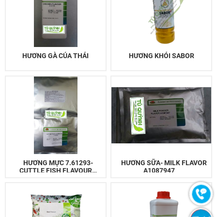
HƯƠNG GÀ CỦA THÁI
HƯƠNG KHÓI SABOR
HƯƠNG MỰC 7.61293-
HƯƠNG SỮA- MILK FLAVOR
CUTTLE FISH FLAVOUR
A1087947
7.61293