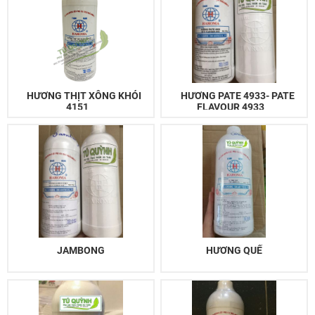
HƯƠNG THỊT XÔNG KHÓI
HƯƠNG PATE 4933- PATE
4151
FLAVOUR 4933
JAMBONG
HƯƠNG QUẾ