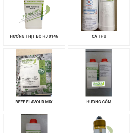
HƯƠNG THỊT BÒ HJ 0146
CÁ THU
BEEF FLAVOUR MIX
HƯƠNG CỐM