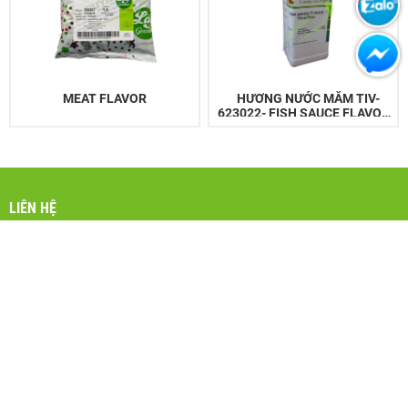
MEAT FLAVOR
HƯƠNG NƯỚC MẮM TIV-
623022- FISH SAUCE FLAVOR
TIV-623022
LIÊN HỆ
PHỤ GIA THỰC PHẨM AN TOÀN TÚ QUỲNH
Mở Cửa : 8:00 am – 5:30 pm
Từ Thứ Hai – Chủ Nhật
Điện Thoại
: 0912 011 199
Email
:
tuquynh@phugiatp.com
Website
: www.phugiatp.com