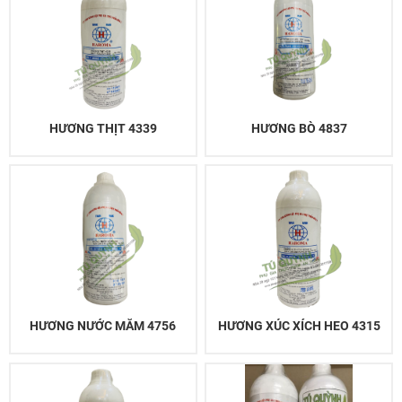
HƯƠNG THỊT 4339
HƯƠNG BÒ 4837
HƯƠNG NƯỚC MẮM 4756
HƯƠNG XÚC XÍCH HEO 4315