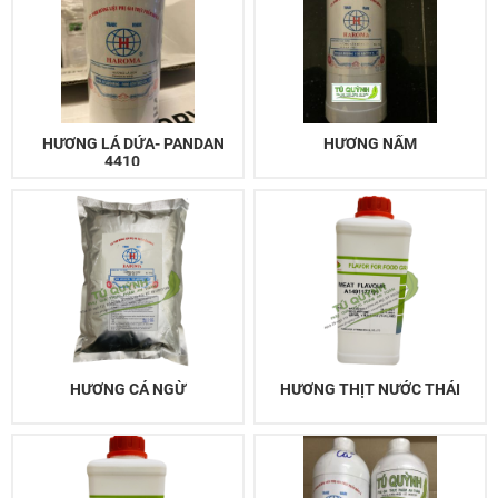
HƯƠNG LÁ DỨA- PANDAN
HƯƠNG NẤM
4410
HƯƠNG CÁ NGỪ
HƯƠNG THỊT NƯỚC THÁI