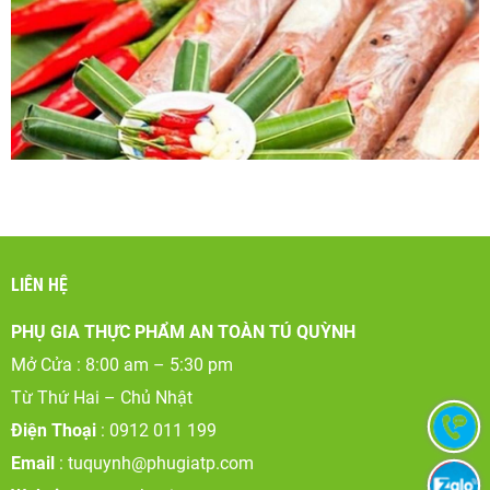
LIÊN HỆ
PHỤ GIA THỰC PHẨM AN TOÀN TÚ QUỲNH
Mở Cửa : 8:00 am – 5:30 pm
Từ Thứ Hai – Chủ Nhật
Điện Thoại
: 0912 011 199
Email
:
tuquynh@phugiatp.com