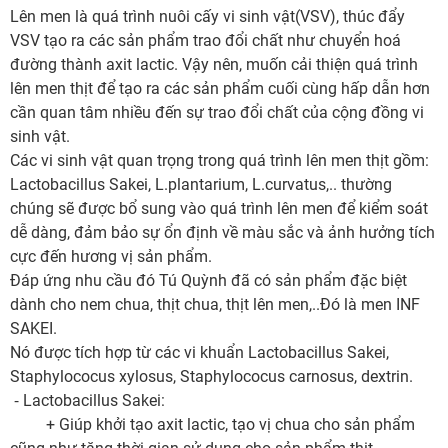
Lên men là quá trình nuôi cấy vi sinh vật(VSV), thúc đẩy
VSV tạo ra các sản phẩm trao đổi chất như chuyển hoá
đường thành axit lactic. Vậy nên, muốn cải thiện quá trình
lên men thịt để tạo ra các sản phẩm cuối cùng hấp dẫn hơn
cần quan tâm nhiều đến sự trao đổi chất của cộng đồng vi
sinh vật.
Các vi sinh vật quan trọng trong quá trình lên men thịt gồm:
Lactobacillus Sakei, L.plantarium, L.curvatus,.. thường
chúng sẽ được bổ sung vào quá trình lên men để kiểm soát
dễ dàng, đảm bảo sự ổn định về màu sắc và ảnh hưởng tích
cực đến hương vị sản phẩm.
Đáp ứng nhu cầu đó Tú Quỳnh đã có sản phẩm đặc biệt
dành cho nem chua, thịt chua, thịt lên men,..Đó là men INF
SAKEI.
Nó được tích hợp từ các vi khuẩn Lactobacillus Sakei,
Staphylococus xylosus, Staphylococus carnosus, dextrin.
⁃ Lactobacillus Sakei:
+ Giúp khởi tạo axit lactic, tạo vị chua cho sản phẩm