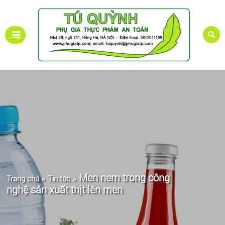
Men nem trong công
Trang chủ
Tin tức
»
»
nghệ sản xuất thịt lên men