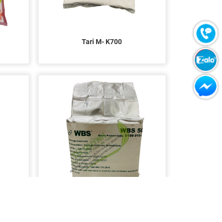
Tari M- K700
Enzym Transglutaminase