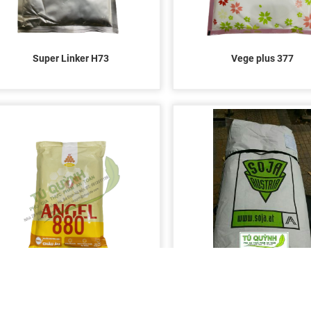
Super Linker H73
Vege plus 377
Angle 880
Đạm đậu nành