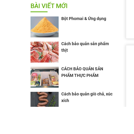
BÀI VIẾT MỚI
Bột Phomai & Ứng dụng
Cách bảo quản sản phẩm
thịt
CÁCH BẢO QUẢN SẢN
PHẨM THỰC PHẨM
Cách bảo quản giò chả, xúc
xích
Bảo quản pate trong tủ lạnh
như thế nào ?