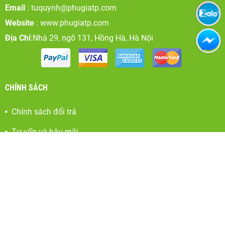
Email
:
tuquynh@phugiatp.com
Website
: www.phugiatp.com
Địa Chỉ
:Nhà 29, ngõ 131, Hồng Hà, Hà Nội
CHÍNH SÁCH
Chính sách đổi trả
Tư vấn và hậu mãi
Thanh toán và vận chuyển
Hợp tác phát triển, quảng bá, khuyến mãi
FACEBOOK