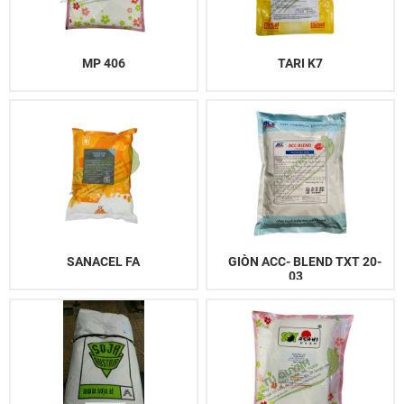
MP 406
TARI K7
SANACEL FA
GIÒN ACC- BLEND TXT 20-
03